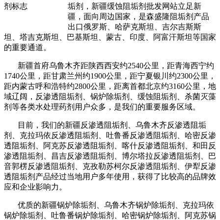
垢剂，新疆缓蚀阻垢剂批发网站立足新
疆，面向周边国家，是森盛隆阻垢剂产品
出口俄罗斯、哈萨克斯坦、吉尔吉斯斯
坦、塔吉克斯坦、巴基斯坦、蒙古、印度、阿富汗斯坦等国家
的重要通道。
新疆首府乌鲁木齐距陕西西安约2540公里，距青海西宁约
1740公里，距甘肃兰州约1900公里，距宁夏银川约2300公里，
距内蒙古呼和浩特约2800公里，距离首都北京约3160公里，地
域辽阔，反渗透阻垢剂、锅炉除垢剂、缓蚀阻垢剂、杀菌灭藻
剂等各类水处理药剂用户众多，是我们的重要服务区域。
目前，我们的新疆反渗透阻垢剂、乌鲁木齐反渗透阻垢
剂、克拉玛依反渗透阻垢剂、吐鲁番反渗透阻垢剂、哈密反渗
透阻垢剂、阿克苏反渗透阻垢剂、喀什反渗透阻垢剂、和田反
渗透阻垢剂、昌吉反渗透阻垢剂、博尔塔拉反渗透阻垢剂、巴
音郭楞反渗透阻垢剂、克孜勒苏柯尔反渗透阻垢剂、伊犁反渗
透阻垢剂产品经过当地用户多年使用，获得了比较高的品牌效
应和企业影响力。
优质的新疆锅炉除垢剂、乌鲁木齐锅炉除垢剂、克拉玛依
锅炉除垢剂、吐鲁番锅炉除垢剂、哈密锅炉除垢剂、阿克苏锅