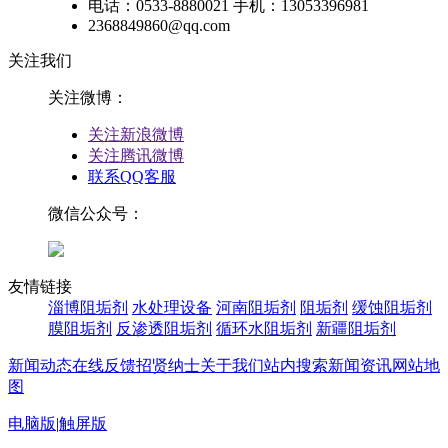
电话：0533-8880021 手机：13053396981
2368849860@qq.com
关注我们
关注微博：
关注新浪微博
关注腾讯微博
联系QQ客服
微信公众号：
友情链接
淄博阻垢剂
水处理设备
河南阻垢剂
阻垢剂
缓蚀阻垢剂
膜阻垢剂
反渗透阻垢剂
循环水阻垢剂
新疆阻垢剂
新闻动态
在线反馈
招贤纳士
关于我们
站内搜索
新闻资讯
网站地
图
电脑版
|
触屏版